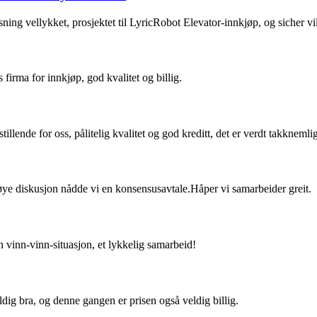
ning vellykket, prosjektet til LyricRobot Elevator-innkjøp, og sicher vil 
s firma for innkjøp, god kvalitet og billig.
tillende for oss, pålitelig kvalitet og god kreditt, det er verdt takknemli
nøye diskusjon nådde vi en konsensusavtale.Håper vi samarbeider greit.
n vinn-vinn-situasjon, et lykkelig samarbeid!
ldig bra, og denne gangen er prisen også veldig billig.