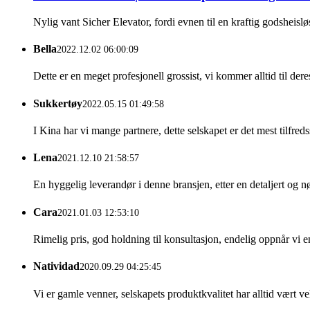
Nylig vant Sicher Elevator, fordi evnen til en kraftig godsheisløs
Bella
2022.12.02 06:00:09
Dette er en meget profesjonell grossist, vi kommer alltid til dere
Sukkertøy
2022.05.15 01:49:58
I Kina har vi mange partnere, dette selskapet er det mest tilfredss
Lena
2021.12.10 21:58:57
En hyggelig leverandør i denne bransjen, etter en detaljert og 
Cara
2021.01.03 12:53:10
Rimelig pris, god holdning til konsultasjon, endelig oppnår vi e
Natividad
2020.09.29 04:25:45
Vi er gamle venner, selskapets produktkvalitet har alltid vært ve