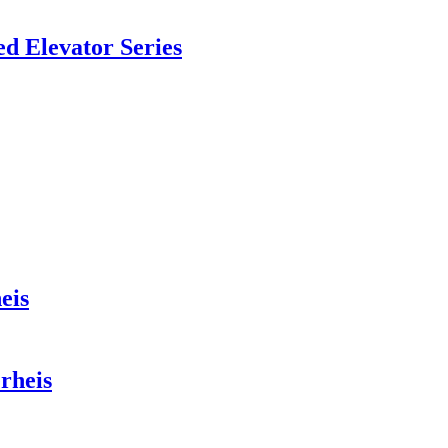
 ​​Elevator Series
eis
rheis