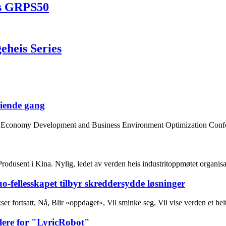
is GRPS50
heis Series
tiende gang
Economy Development and Business Environment Optimization Conference
 Produsent i Kina. Nylig, ledet av verden heis industritoppmøtet org
o-fellesskapet tilbyr skreddersydde løsninger
er fortsatt, Nå, Blir «oppdaget», Vil sminke seg, Vil vise verden et helt
llere for "LyricRobot"