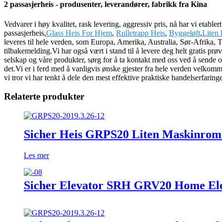
2 passasjerheis - produsenter, leverandører, fabrikk fra Kina
Vedvarer i høy kvalitet, rask levering, aggressiv pris, nå har vi etab
passasjerheis,
Glass Heis For Hjem
,
Rulletrapp Heis
,
Byggeløft
,
Liten 
leveres til hele verden, som Europa, Amerika, Australia, Sør-Afrika, 
tilbakemelding.Vi har også vært i stand til å levere deg helt gratis prø
selskap og våre produkter, sørg for å ta kontakt med oss ​​ved å sende
det.Vi er i ferd med å vanligvis ønske gjester fra hele verden velkomme
vi tror vi har tenkt å dele den mest effektive praktiske handelserfaring
Relaterte produkter
Sicher Heis GRPS20 Liten Maskinrom
Les mer
Sicher Elevator SRH GRV20 Home Ele