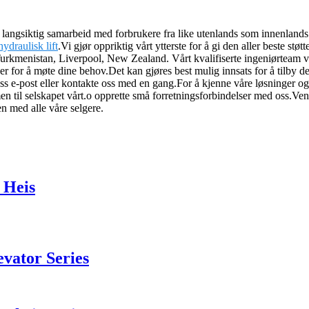
lert langsiktig samarbeid med forbrukere fra like utenlands som innenla
hydraulisk lift
.Vi gjør oppriktig vårt ytterste for å gi den aller beste st
Turkmenistan, Liverpool, New Zealand. Vårt kvalifiserte ingeniørteam vi
ver for å møte dine behov.Det kan gjøres best mulig innsats for å tilby de
 oss e-post eller kontakte oss med en gang.For å kjenne våre løsninger 
n til selskapet vårt.o opprette små forretningsforbindelser med oss.Venn
en med alle våre selgere.
 Heis
vator Series