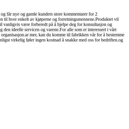
nds og får nye og gamle kunders store kommentarer for 2
øtten til hver enkelt av kjøperne og forretningsmennene.Produktet vil
l vanligvis være forberedt på å hjelpe deg for konsultasjon og
g den ideelle servicen og varene.For alle som er interessert i vårt
og organisasjon.ar mer, kan du komme til fabrikken vår for å bestemme
ligst virkelig føler ingen kostnad å snakke med oss ​​for bedriften.og