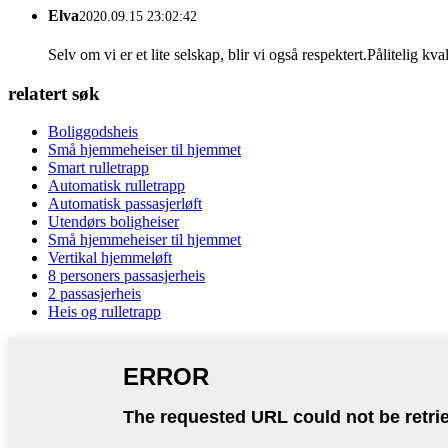
Elva
2020.09.15 23:02:42
Selv om vi er et lite selskap, blir vi også respektert.Pålitelig k
relatert søk
Boliggodsheis
Små hjemmeheiser til hjemmet
Smart rulletrapp
Automatisk rulletrapp
Automatisk passasjerløft
Utendørs boligheiser
Små hjemmeheiser til hjemmet
Vertikal hjemmeløft
8 personers passasjerheis
2 passasjerheis
Heis og rulletrapp