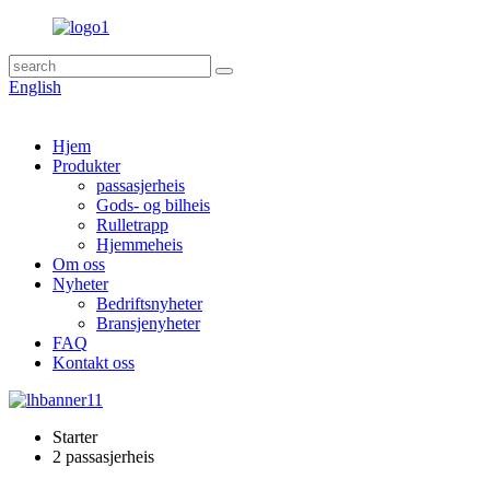
English
Hjem
Produkter
passasjerheis
Gods- og bilheis
Rulletrapp
Hjemmeheis
Om oss
Nyheter
Bedriftsnyheter
Bransjenyheter
FAQ
Kontakt oss
Starter
2 passasjerheis