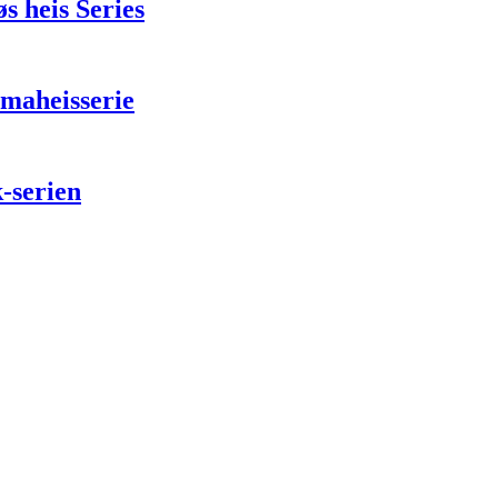
 heis Series
aheisserie
serien